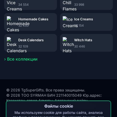
34 554
33 998
Homemade Cakes
Ice Creams
32 433
32 154
Desk Calendars
Witch Hats
32 109
30 446
› Все коллекции
© 2026 TgSuperGifts. Все права защищены.
© 2026 ТОО SYRMAH БИН 221140015049 Юр.адрес:
Казахстан, город Алматы, Алатауский район,
Микрорайон Акбулак, улица Сухамбаева, здание 21,
Файлы cookie
почтовый индекс 050000
Мы используем cookie для работы сайта, анализа
Публичная оферта