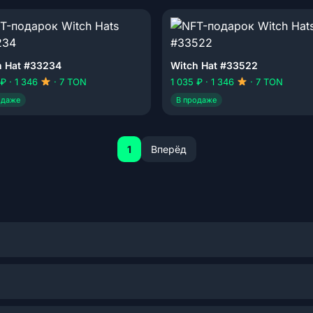
h Hat #33234
Witch Hat #33522
 ₽ · 1 346
· 7 TON
1 035 ₽ · 1 346
· 7 TON
одаже
В продаже
1
Вперёд