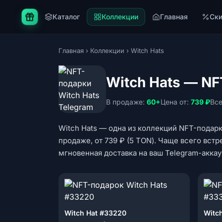
Каталог
Коллекции
Главная
Ск
Главная
›
Коллекции
›
Witch Hats
Witch Hats — N
В продаже:
60+
Цена от:
739 ₽
Все
Witch Hats — одна из коллекций NFT-подарк
продаже, от 739 ₽ (5 TON). Чаще всего встр
мгновенная доставка на ваш Telegram-аккау
Witch Hat #33220
Witc