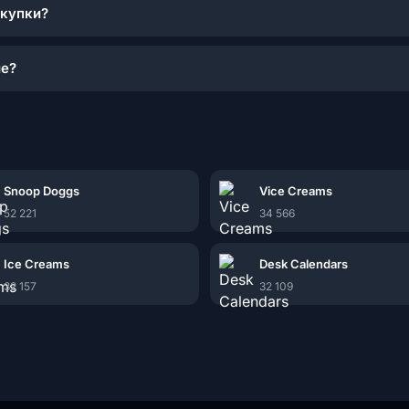
окупки?
ие?
Snoop Doggs
Vice Creams
52 221
34 566
Ice Creams
Desk Calendars
32 157
32 109