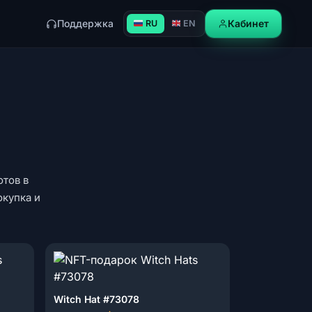
Поддержка
Кабинет
RU
EN
отов в
окупка и
Witch Hat #73078