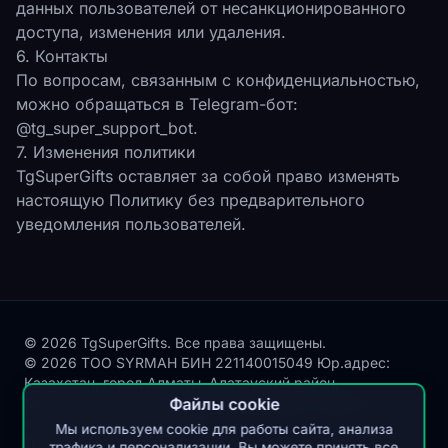
данных пользователей от несанкционированного
доступа, изменения или удаления.
6. Контакты
По вопросам, связанным с конфиденциальностью,
можно обращаться в Telegram-бот:
@tg_super_support_bot.
7. Изменения политики
TgSuperGifts оставляет за собой право изменять
настоящую Политику без предварительного
уведомления пользователей.
© 2026 TgSuperGifts. Все права защищены.
© 2026 ТОО SYRMAH БИН 221140015049 Юр.адрес:
Казахстан, город Алматы, Алатауский район,
Микрорайон Акбулак, улица Сухамбаева, здание 21,
Файлы cookie
почтовый индекс 050000
Мы используем cookie для работы сайта, анализа
Публичная оферта
трафика и персонализации. Вы можете принять все