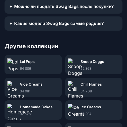
Можно ли продать Swag Bags после покупки?
Какие модели Swag Bags самые редкие?
Другие коллекции
Lol Pops
Snoop Doggs
64 886
52 363
Vice Creams
Chill Flames
34 981
34 708
Homemade Cakes
Ice Creams
32 526
32 294