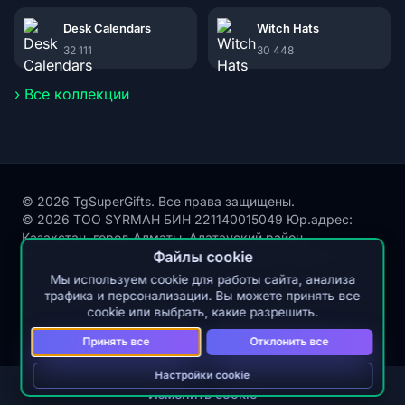
Desk Calendars
Witch Hats
32 111
30 448
› Все коллекции
© 2026 TgSuperGifts. Все права защищены.
© 2026 ТОО SYRMAH БИН 221140015049 Юр.адрес:
Казахстан, город Алматы, Алатауский район,
Микрорайон Акбулак, улица Сухамбаева, здание 21,
Файлы cookie
почтовый индекс 050000
Мы используем cookie для работы сайта, анализа
Публичная оферта
трафика и персонализации. Вы можете принять все
Согласие на обработку персональных данных
cookie или выбрать, какие разрешить.
Политика защиты и обработки персональных данных
Принять все
Отклонить все
Настройки cookie
Изменить cookie