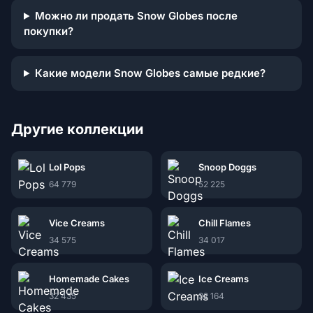
Можно ли продать Snow Globes после
покупки?
Какие модели Snow Globes самые редкие?
Другие коллекции
Lol Pops
Snoop Doggs
64 779
52 225
Vice Creams
Chill Flames
34 575
34 017
Homemade Cakes
Ice Creams
32 435
32 164