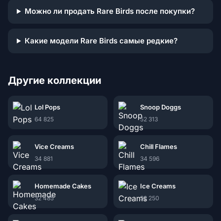
Можно ли продать Rare Birds после покупки?
Какие модели Rare Birds самые редкие?
Другие коллекции
Lol Pops
Snoop Doggs
64 825
52 313
Vice Creams
Chill Flames
34 881
34 596
Homemade Cakes
Ice Creams
32 485
32 250