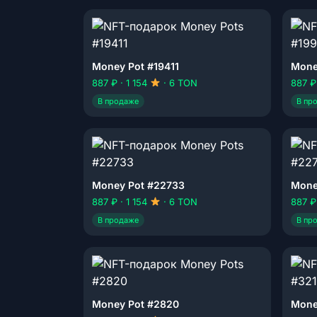
Money Pot #19411
Mone
887 ₽ · 1 154
· 6 TON
887 ₽
В продаже
В пр
Money Pot #22733
Mone
887 ₽ · 1 154
· 6 TON
887 ₽
В продаже
В пр
Money Pot #2820
Mone