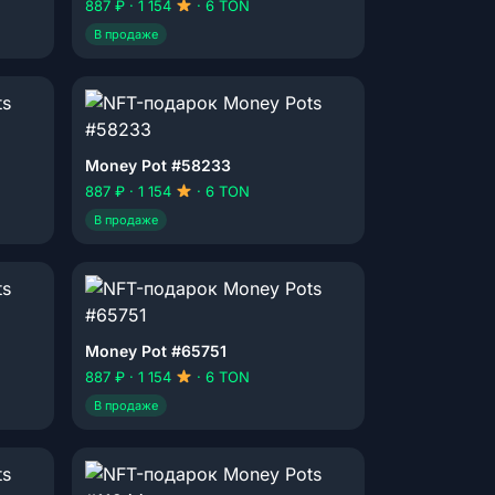
887 ₽ · 1 154
· 6 TON
В продаже
Money Pot #58233
887 ₽ · 1 154
· 6 TON
В продаже
Money Pot #65751
887 ₽ · 1 154
· 6 TON
В продаже