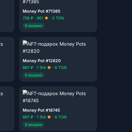
Money Pot #71385
739 ₽ · 961
· 5 TON
В продаже
Money Pot #12820
887 ₽ · 1 154
· 6 TON
В продаже
Money Pot #18745
887 ₽ · 1 154
· 6 TON
В продаже