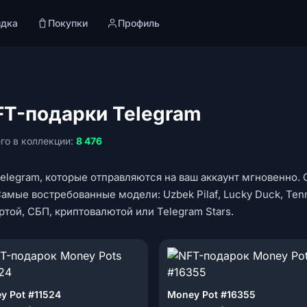
идка
Покупки
Профиль
FT-подарки Telegram
го в коллекции:
8 476
elegram, которые отправляются на ваш аккаунт мгновенно. 
Самые востребованные модели: Uzbek Pilaf, Lucky Duck, Tenn
ртой, СБП, криптовалютой или Telegram Stars.
y Pot #11524
Money Pot #16355