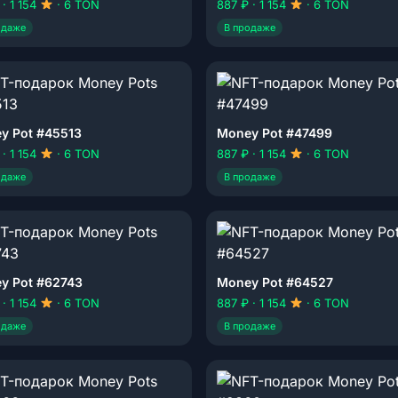
 · 1 154
· 6 TON
887 ₽ · 1 154
· 6 TON
одаже
В продаже
y Pot #45513
Money Pot #47499
 · 1 154
· 6 TON
887 ₽ · 1 154
· 6 TON
одаже
В продаже
y Pot #62743
Money Pot #64527
 · 1 154
· 6 TON
887 ₽ · 1 154
· 6 TON
одаже
В продаже