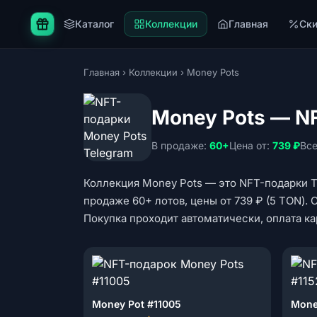
Каталог
Коллекции
Главная
Ск
Главная
›
Коллекции
›
Money Pots
Money Pots — N
В продаже:
60+
Цена от:
739 ₽
Все
Коллекция Money Pots — это NFT-подарки T
продаже 60+ лотов, цены от 739 ₽ (5 TON). 
Покупка проходит автоматически, оплата ка
Money Pot #11005
Mone