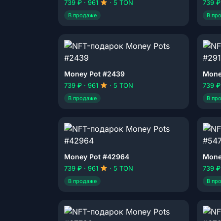
739 ₽ · 961
· 5 TON
739 ₽
В продаже
В пр
Money Pot #2439
Mone
739 ₽ · 961
· 5 TON
739 ₽
В продаже
В пр
Money Pot #42964
Mone
739 ₽ · 961
· 5 TON
739 ₽
В продаже
В пр