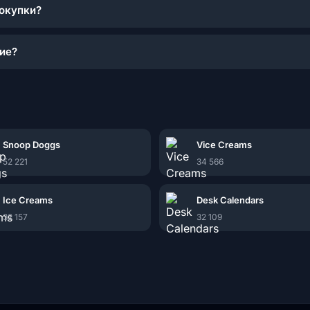
покупки?
ие?
Snoop Doggs
Vice Creams
52 221
34 566
Ice Creams
Desk Calendars
32 157
32 109