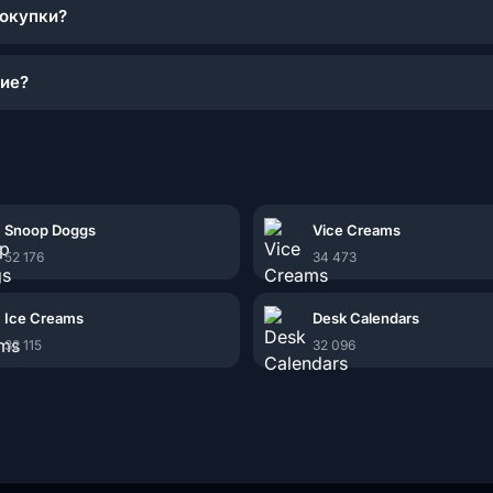
покупки?
кие?
Snoop Doggs
Vice Creams
52 176
34 473
Ice Creams
Desk Calendars
32 115
32 096