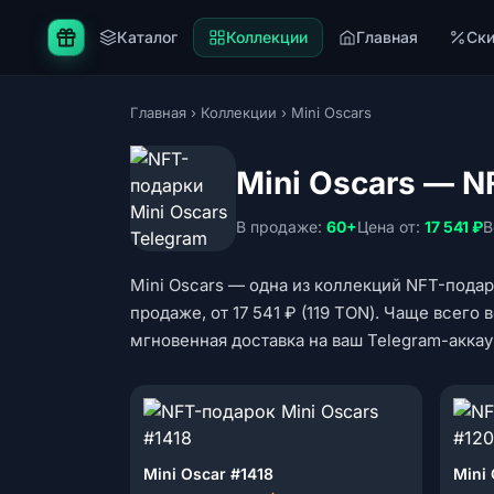
Каталог
Коллекции
Главная
Ск
Главная
›
Коллекции
›
Mini Oscars
Mini Oscars — N
В продаже:
60+
Цена от:
17 541 ₽
В
Mini Oscars — одна из коллекций NFT-подар
продаже, от 17 541 ₽ (119 TON). Чаще всего
мгновенная доставка на ваш Telegram-аккау
Mini Oscar #1418
Mini