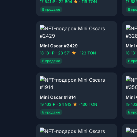
17 541 ₽ · 22 804
· 119 TON
17 68
В продаже
В пр
Mini Oscar #2429
Mini
18 131 ₽ · 23 571
· 123 TON
18 131
В продаже
В пр
Mini Oscar #1914
Mini
19 163 ₽ · 24 912
· 130 TON
19 16
В продаже
В пр