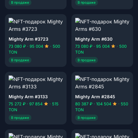
В продаже
В продаже
Mighty Arm #3723
Mighty Arm #630
73 080 ₽ · 95 004
· 500
73 080 ₽ · 95 004
· 500
TON
TON
В продаже
В продаже
Mighty Arm #3133
Mighty Arm #2845
75 272 ₽ · 97 854
· 515
80 387 ₽ · 104 504
· 550
TON
TON
В продаже
В продаже