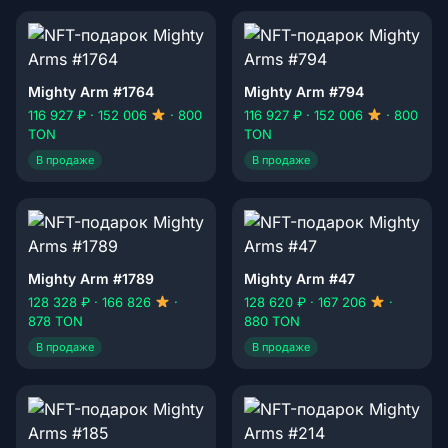
Mighty Arm #1764
Mighty Arm #794
116 927 ₽ · 152 006
· 800
116 927 ₽ · 152 006
· 800
TON
TON
В продаже
В продаже
Mighty Arm #1789
Mighty Arm #47
128 328 ₽ · 166 826
·
128 620 ₽ · 167 206
·
878 TON
880 TON
В продаже
В продаже