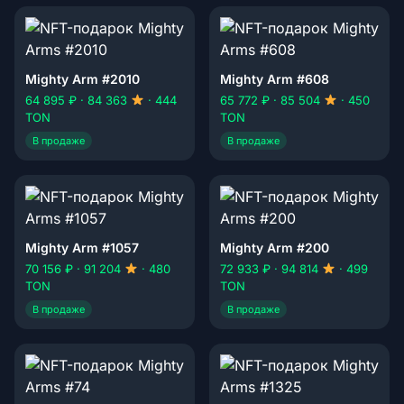
Mighty Arm #2010
Mighty Arm #608
64 895 ₽ · 84 363
· 444
65 772 ₽ · 85 504
· 450
TON
TON
В продаже
В продаже
Mighty Arm #1057
Mighty Arm #200
70 156 ₽ · 91 204
· 480
72 933 ₽ · 94 814
· 499
TON
TON
В продаже
В продаже