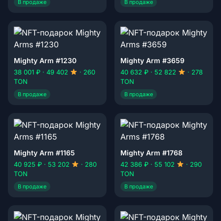
В продаже
В продаже
Mighty Arm #1230
Mighty Arm #3659
38 001 ₽ · 49 402
· 260
40 632 ₽ · 52 822
· 278
TON
TON
В продаже
В продаже
Mighty Arm #1165
Mighty Arm #1768
40 925 ₽ · 53 202
· 280
42 386 ₽ · 55 102
· 290
TON
TON
В продаже
В продаже