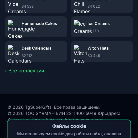
34 583
34 022
Homemade Cakes
Ice Creams
32 435
32 170
Desk Calendars
Witch Hats
32 112
30 449
› Все коллекции
© 2026 TgSuperGifts. Все права защищены.
© 2026 ТОО SYRMAH БИН 221140015049 Юр.адрес:
Казахстан, город Алматы, Алатауский район,
Микрорайон Акбулак, улица Сухамбаева, здание 21,
Файлы cookie
почтовый индекс 050000
Мы используем cookie для работы сайта, анализа
Публичная оферта