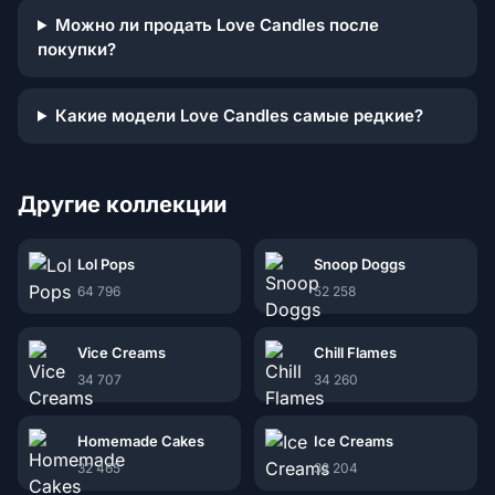
Можно ли продать Love Candles после
покупки?
Какие модели Love Candles самые редкие?
Другие коллекции
Lol Pops
Snoop Doggs
64 796
52 258
Vice Creams
Chill Flames
34 707
34 260
Homemade Cakes
Ice Creams
32 465
32 204