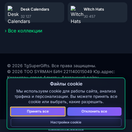
Desk Calendars
Witch Hats
32 127
30 457
› Все коллекции
© 2026 TgSuperGifts. Все права защищены.
© 2026 ТОО SYRMAH БИН 221140015049 Юр.адрес:
Казахстан, город Алматы, Алатауский район,
Микрорайон Акбулак, улица Сухамбаева, здание 21,
Файлы cookie
почтовый индекс 050000
Мы используем cookie для работы сайта, анализа
Публичная оферта
трафика и персонализации. Вы можете принять все
Согласие на обработку персональных данных
cookie или выбрать, какие разрешить.
Политика защиты и обработки персональных данных
Принять все
Отклонить все
Настройки cookie
Изменить cookie