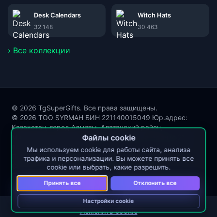
Desk Calendars
Witch Hats
32 148
30 463
› Все коллекции
© 2026 TgSuperGifts. Все права защищены.
© 2026 ТОО SYRMAH БИН 221140015049 Юр.адрес:
Казахстан, город Алматы, Алатауский район,
Микрорайон Акбулак, улица Сухамбаева, здание 21,
Файлы cookie
почтовый индекс 050000
Мы используем cookie для работы сайта, анализа
Публичная оферта
трафика и персонализации. Вы можете принять все
Согласие на обработку персональных данных
cookie или выбрать, какие разрешить.
Политика защиты и обработки персональных данных
Принять все
Отклонить все
Настройки cookie
Изменить cookie