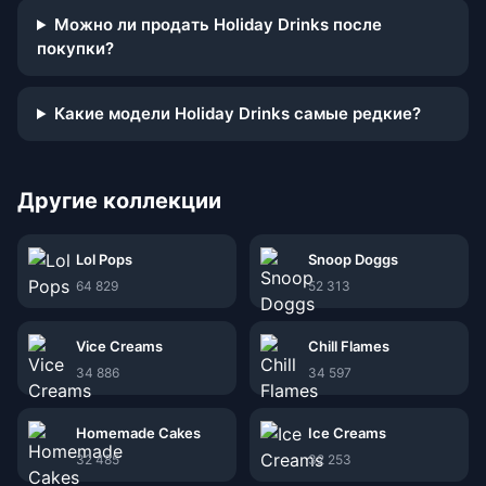
Можно ли продать Holiday Drinks после
покупки?
Какие модели Holiday Drinks самые редкие?
Другие коллекции
Lol Pops
Snoop Doggs
64 829
52 313
Vice Creams
Chill Flames
34 886
34 597
Homemade Cakes
Ice Creams
32 485
32 253