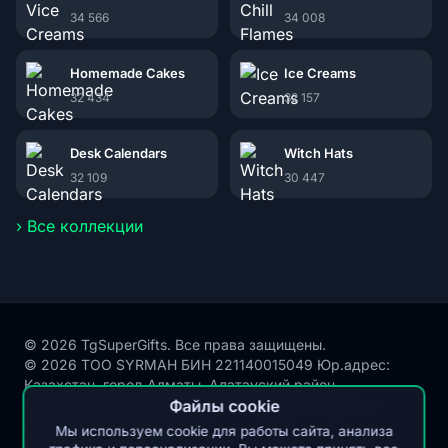
34 566
34 008
Homemade Cakes
Ice Creams
32 434
32 157
Desk Calendars
Witch Hats
32 109
30 447
› Все коллекции
© 2026 TgSuperGifts. Все права защищены.
© 2026 ТОО SYRMAH БИН 221140015049 Юр.адрес:
Казахстан, город Алматы, Алатауский район,
Микрорайон Акбулак, улица Сухамбаева, здание 21,
Файлы cookie
почтовый индекс 050000
Мы используем cookie для работы сайта, анализа
Публичная оферта