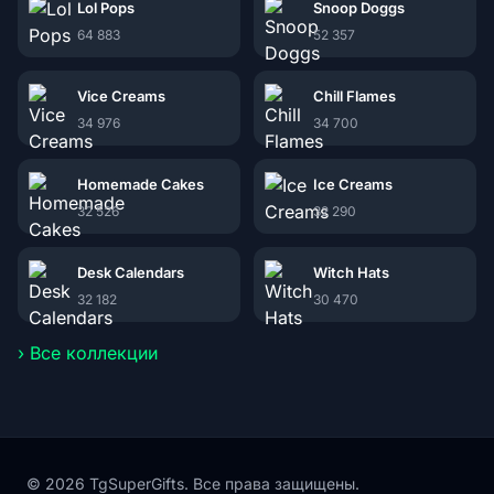
Lol Pops
Snoop Doggs
64 883
52 357
Vice Creams
Chill Flames
34 976
34 700
Homemade Cakes
Ice Creams
32 526
32 290
Desk Calendars
Witch Hats
32 182
30 470
› Все коллекции
© 2026 TgSuperGifts. Все права защищены.