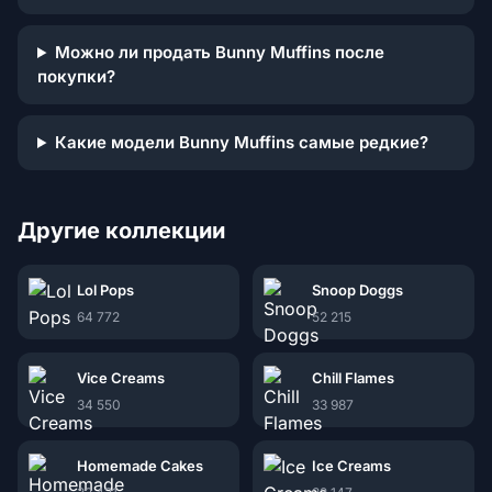
Можно ли продать Bunny Muffins после
покупки?
Какие модели Bunny Muffins самые редкие?
Другие коллекции
Lol Pops
Snoop Doggs
64 772
52 215
Vice Creams
Chill Flames
34 550
33 987
Homemade Cakes
Ice Creams