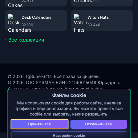
32 431
32 147
Desk Calendars
Witch Hats
32 106
30 446
› Все коллекции
© 2026 TgSuperGifts. Все права защищены.
© 2026 ТОО SYRMAH БИН 221140015049 Юр.адрес:
Казахстан, город Алматы, Алатауский район,
Микрорайон Акбулак, улица Сухамбаева, здание 21,
Файлы cookie
почтовый индекс 050000
Мы используем cookie для работы сайта, анализа
Публичная оферта
трафика и персонализации. Вы можете принять все
Согласие на обработку персональных данных
cookie или выбрать, какие разрешить.
Политика защиты и обработки персональных данных
Принять все
Отклонить все
Настройки cookie